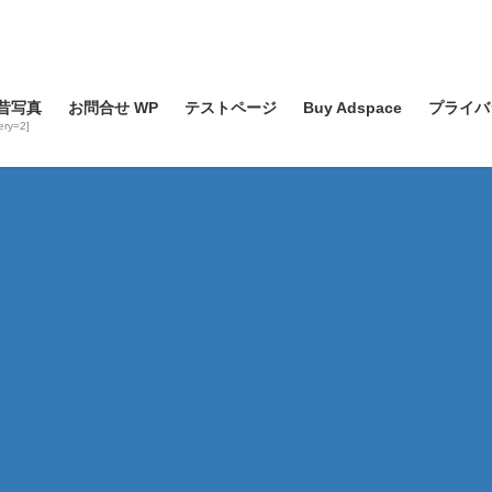
昔写真
お問合せ WP
テストページ
Buy Adspace
プライバ
lery=2]