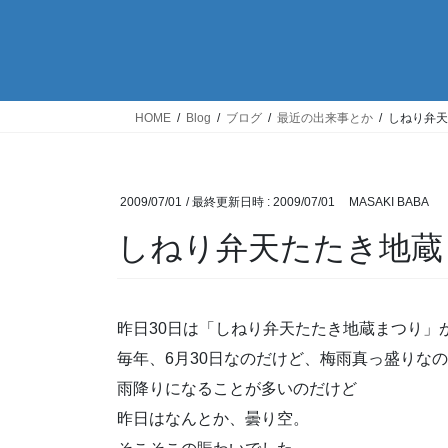
HOME
Blog
ブログ
最近の出来事とか
しねり弁天
2009/07/01
/ 最終更新日時 :
2009/07/01
MASAKI BABA
しねり弁天たたき地蔵
昨日30日は「しねり弁天たたき地蔵まつり」
毎年、6月30日なのだけど、梅雨真っ盛りな
雨降りになることが多いのだけど
昨日はなんとか、曇り空。