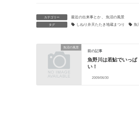
最近の出来事とか
、
魚沼の風景
カテゴリー
しねり弁天たたき地蔵まつり
魚
タグ
魚沼の風景
前の記事
魚野川は若鮎でいっぱ
い！
2009/06/30