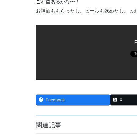
ご利益あるかな〜！
お神酒ももらったし、ビールも飲めたし。 :sd
F
Facebook
X
関連記事