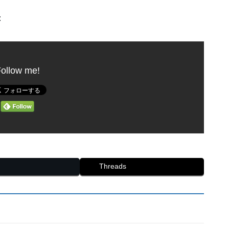
:
ollow me!
Threads