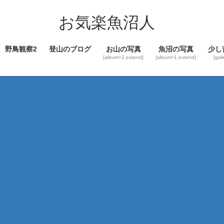
コ
ナ
ン
ビ
お気楽魚沼人
テ
ゲ
ン
ー
野鳥観察2
登山のブログ
お山の写真
魚沼の写真
少し
ツ
シ
[album=2,extend]
[album=1,extend]
[gal
へ
ョ
ス
ン
キ
に
ッ
移
プ
動