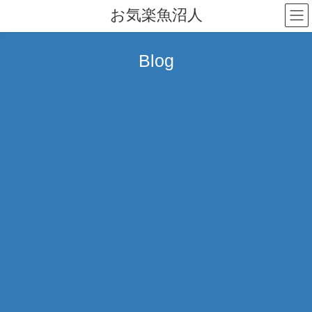
コ
ナ
お気楽魚沼人
ン
ビ
テ
ゲ
ン
ー
Blog
ツ
シ
へ
ョ
ス
ン
キ
に
ッ
移
プ
動