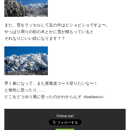
また、雪をラッセルして足の中はビショビショですよ〜。
やっぱり周りの杉の木とかに雪が積もっていると
それなりにいい絵になります？？
早く春になって、また屏風道コース登りたいな〜！
と無性に思ったり…….
どこをどうゆう風に登ったのかわからんぞ :dsadasccc:
Follow me!