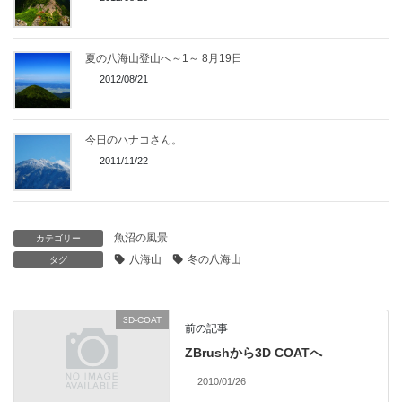
夏の八海山登山へ～1～ 8月19日
2012/08/21
今日のハナコさん。
2011/11/22
魚沼の風景
カテゴリー
八海山
冬の八海山
タグ
3D-COAT
前の記事
ZBrushから3D COATへ
2010/01/26