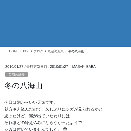
HOME
Blog
ブログ
魚沼の風景
冬の八海山
2010/01/27
/ 最終更新日時 :
2010/01/27
MASAKI BABA
魚沼の風景
冬の八海山
今日は朝からいい天気です。
朝方冷え込んだので、久しぶりにシガが見られるかと
思ったけど、霧が出ていたわりには
それほどの冷え込みにならなかったようで
シガは付いていませんでした。 😐