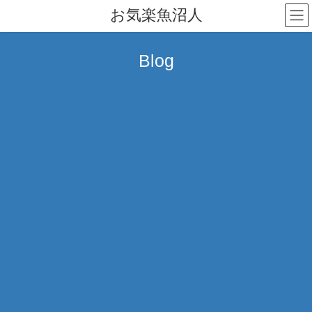
コ
ナ
お気楽魚沼人
ン
ビ
テ
ゲ
ン
ー
Blog
ツ
シ
へ
ョ
ス
ン
キ
に
ッ
移
プ
動