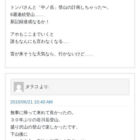
トンバさんと「中ノ岳」登山の計画しちゃった〜。
6週連続登山……
新記録達成なるか！
アホもここまでいくと
誰もなんにも言わなくなる….
雷が来そうな天気なら、行かないけど……
タラコ
より:
2010/06/21 10:40 AM
無事に帰って来れて良かったの。
３０年ぶりの谷川岳登山。
盛り沢山の登山で楽しかったです。
下山後に