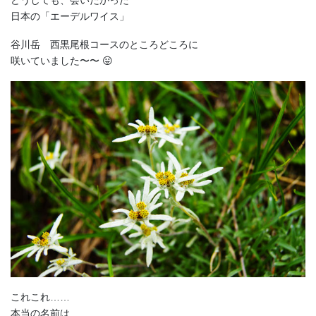
どうしても、会いたかった
日本の「エーデルワイス」
谷川岳 西黒尾根コースのところどころに
咲いていました〜〜 😛
これこれ……
本当の名前は