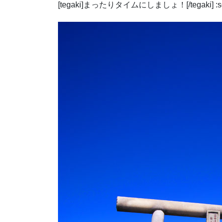
[tegaki]まったりタイムにしましょ！[/tegaki] :s