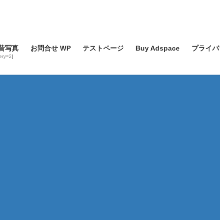
昔写真
お問合せ WP
テストページ
Buy Adspace
プライバ
lery=2]