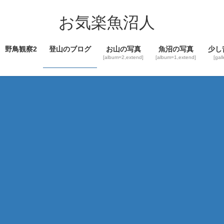
コ
ナ
ン
ビ
お気楽魚沼人
テ
ゲ
ン
ー
野鳥観察2
登山のブログ
お山の写真
魚沼の写真
少し
ツ
シ
[album=2,extend]
[album=1,extend]
[gal
へ
ョ
ス
ン
キ
に
ッ
移
プ
動