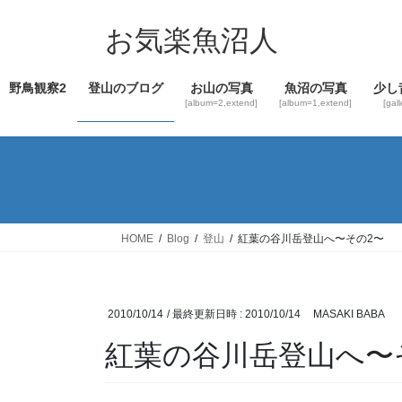
コ
ナ
ン
ビ
お気楽魚沼人
テ
ゲ
ン
ー
野鳥観察2
登山のブログ
お山の写真
魚沼の写真
少し
ツ
シ
[album=2,extend]
[album=1,extend]
[gal
へ
ョ
ス
ン
キ
に
ッ
移
プ
動
HOME
Blog
登山
紅葉の谷川岳登山へ〜その2〜
2010/10/14
/ 最終更新日時 :
2010/10/14
MASAKI BABA
紅葉の谷川岳登山へ〜