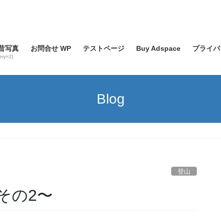
昔写真
お問合せ WP
テストページ
Buy Adspace
プライバ
lery=2]
Blog
登山
その2〜