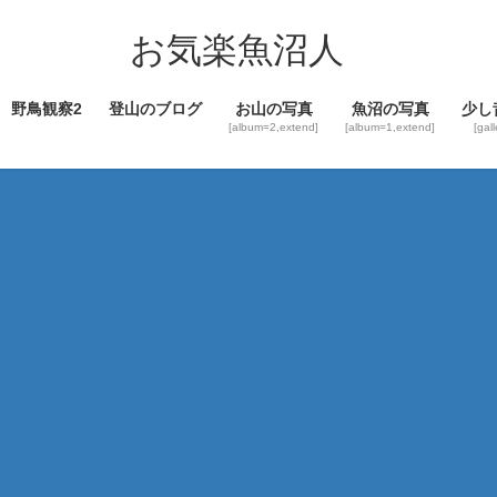
コ
ナ
ン
ビ
お気楽魚沼人
テ
ゲ
ン
ー
野鳥観察2
登山のブログ
お山の写真
魚沼の写真
少し
ツ
シ
[album=2,extend]
[album=1,extend]
[gal
へ
ョ
ス
ン
キ
に
ッ
移
プ
動