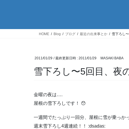
HOME
Blog
ブログ
最近の出来事とか
雪下ろし〜
2011/01/29
/ 最終更新日時 :
2011/01/29
MASAKI BABA
雪下ろし〜5回目、夜
金曜の夜は….
屋根の雪下ろしです！ 😯
一週間でたっぷり一回分、屋根に雪が乗っか
週末雪下ろし4週連続！！ :dsadas: