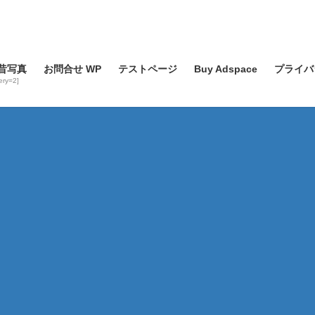
昔写真
お問合せ WP
テストページ
Buy Adspace
プライバ
lery=2]