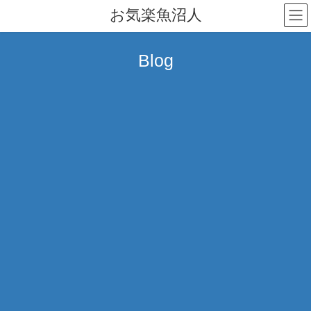
コ
ナ
お気楽魚沼人
ン
ビ
テ
ゲ
ン
ー
Blog
ツ
シ
へ
ョ
ス
ン
キ
に
ッ
移
プ
動