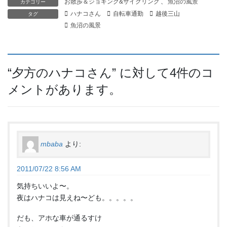
お散歩＆ジョギング&サイクリング
、
魚沼の風景
カテゴリー
ハナコさん
自転車通勤
越後三山
タグ
魚沼の風景
“
夕方のハナコさん
” に対して4件のコ
メントがあります。
mbaba
より:
2011/07/22 8:56 AM
気持ちいいよ〜。
夜はハナコは見えね〜ども。。。。。
だも、アホな車が通るすけ