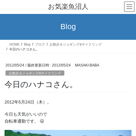
コ
ナ
お気楽魚沼人
ン
ビ
テ
ゲ
ン
ー
Blog
ツ
シ
へ
ョ
ス
ン
HOME
Blog
ブログ
お散歩＆ジョギング&サイクリング
キ
に
今日のハナコさん。
ッ
移
プ
動
2012/05/24
/ 最終更新日時 :
2012/05/24
MASAKI BABA
お散歩＆ジョギング&サイクリング
今日のハナコさん。
2012年5月24日（木）。
今日も天気がいいので
自転車通勤です。 😛