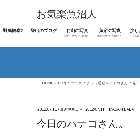
コ
ナ
ン
ビ
お気楽魚沼人
テ
ゲ
ン
ー
野鳥観察2
登山のブログ
お山の写真
魚沼の写真
少し
ツ
シ
[album=2,extend]
[album=1,extend]
[gal
へ
ョ
ス
ン
キ
に
ッ
移
プ
動
HOME
Blog
ブログ
チャリ通勤＆ハナコさん
今日
2012/07/11
/ 最終更新日時 :
2012/07/11
MASAKI BABA
今日のハナコさん。