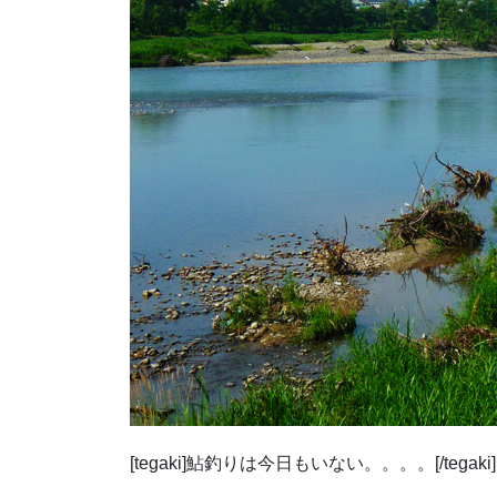
[tegaki]鮎釣りは今日もいない。。。。[/tegaki]