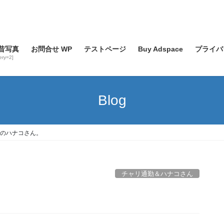
昔写真
お問合せ WP
テストページ
Buy Adspace
プライバ
lery=2]
Blog
のハナコさん。
チャリ通勤＆ハナコさん