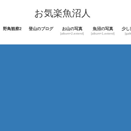
コ
ナ
ン
ビ
お気楽魚沼人
テ
ゲ
ン
ー
野鳥観察2
登山のブログ
お山の写真
魚沼の写真
少し
ツ
シ
[album=2,extend]
[album=1,extend]
[gal
へ
ョ
ス
ン
キ
に
ッ
移
プ
動