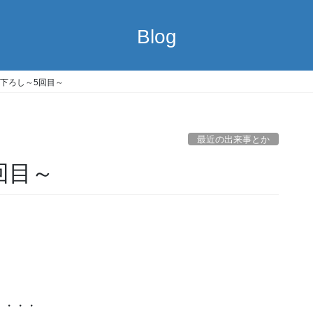
Blog
下ろし～5回目～
最近の出来事とか
回目～
・・・・