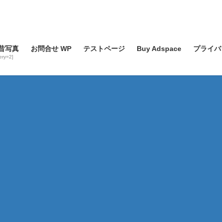
昔写真
お問合せ WP
テストページ
Buy Adspace
プライバ
lery=2]