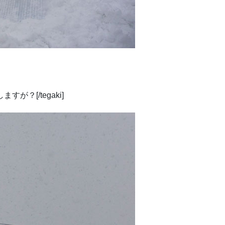
が？[/tegaki]