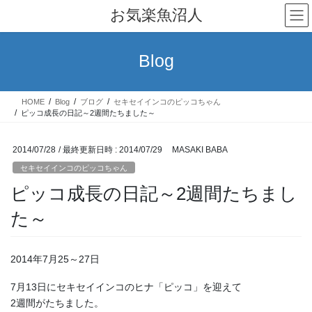
コ
ナ
お気楽魚沼人
ン
ビ
テ
ゲ
ン
ー
Blog
ツ
シ
へ
ョ
ス
ン
HOME
Blog
ブログ
セキセイインコのピッコちゃん
キ
に
ピッコ成長の日記～2週間たちました～
ッ
移
プ
動
2014/07/28
/ 最終更新日時 :
2014/07/29
MASAKI BABA
セキセイインコのピッコちゃん
ピッコ成長の日記～2週間たちまし
た～
2014年7月25～27日
7月13日にセキセイインコのヒナ「ピッコ」を迎えて
2週間がたちました。