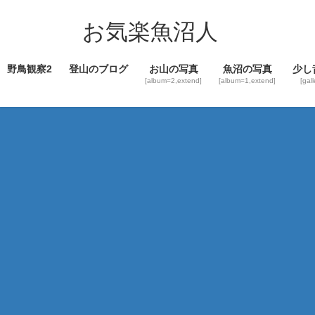
コ
ナ
ン
ビ
お気楽魚沼人
テ
ゲ
ン
ー
野鳥観察2
登山のブログ
お山の写真
魚沼の写真
少し
ツ
シ
[album=2,extend]
[album=1,extend]
[gal
へ
ョ
ス
ン
キ
に
ッ
移
プ
動