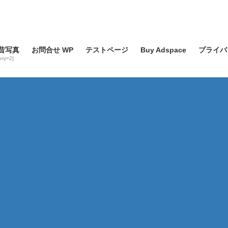
昔写真
お問合せ WP
テストページ
Buy Adspace
プライバ
lery=2]