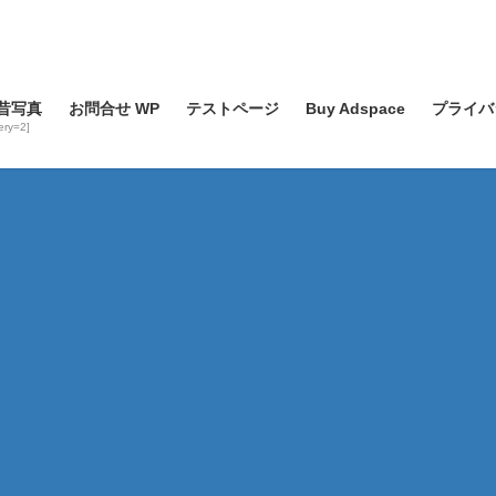
昔写真
お問合せ WP
テストページ
Buy Adspace
プライバ
lery=2]