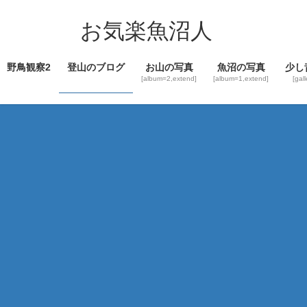
コ
ナ
ン
ビ
お気楽魚沼人
テ
ゲ
ン
ー
野鳥観察2
登山のブログ
お山の写真
魚沼の写真
少し
ツ
シ
[album=2,extend]
[album=1,extend]
[gal
へ
ョ
ス
ン
キ
に
ッ
移
プ
動