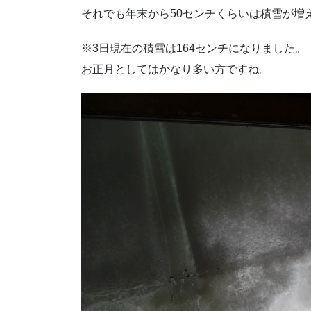
それでも年末から50センチくらいは積雪が増
※3日現在の積雪は164センチになりました。
お正月としてはかなり多い方ですね。