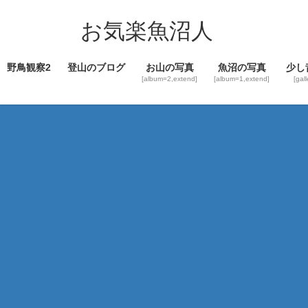
コ
ナ
ン
ビ
お気楽魚沼人
テ
ゲ
ン
ー
野鳥観察2
登山のブログ
お山の写真
魚沼の写真
少し
ツ
シ
[album=2,extend]
[album=1,extend]
[gal
へ
ョ
ス
ン
キ
に
ッ
移
プ
動