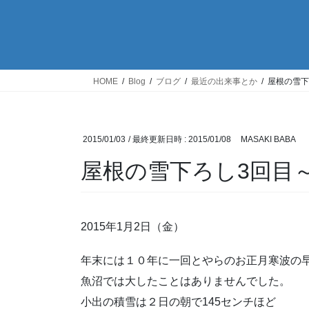
HOME
Blog
ブログ
最近の出来事とか
屋根の雪下
2015/01/03
/ 最終更新日時 :
2015/01/08
MASAKI BABA
屋根の雪下ろし3回目
2015年1月2日（金）
年末には１０年に一回とやらのお正月寒波の
魚沼では大したことはありませんでした。
小出の積雪は２日の朝で145センチほど