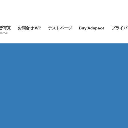
昔写真
お問合せ WP
テストページ
Buy Adspace
プライバ
lery=2]