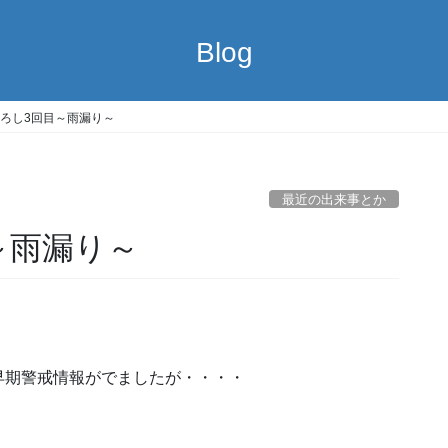
Blog
ろし3回目～雨漏り～
最近の出来事とか
～雨漏り～
早期警戒情報がでましたが・・・・