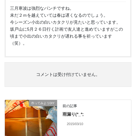
三月寒波は強烈なパンチですね。
未だ２ｍを越えていては春は遅くなるのでしょう。
今シーズン小出の白いカタクリが見たいと思っています。
坂戸山に5月２６日行く計画で友人達と進めていますがこの
頃まで小出の白いカタクリが遅れる事を祈っています
（笑）。
コメントは受け付けていません。
作ってみようDIY
前の記事
雨漏り(*_*;
2015/03/10