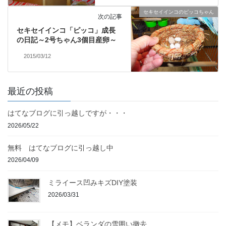
セキセイインコのピッコちゃん
次の記事
セキセイインコ「ピッコ」成長
の日記～2号ちゃん3個目産卵～
2015/03/12
最近の投稿
はてなブログに引っ越しですが・・・
2026/05/22
無料 はてなブログに引っ越し中
2026/04/09
ミライース凹みキズDIY塗装
2026/03/31
【メモ】ベランダの雪囲い撤去