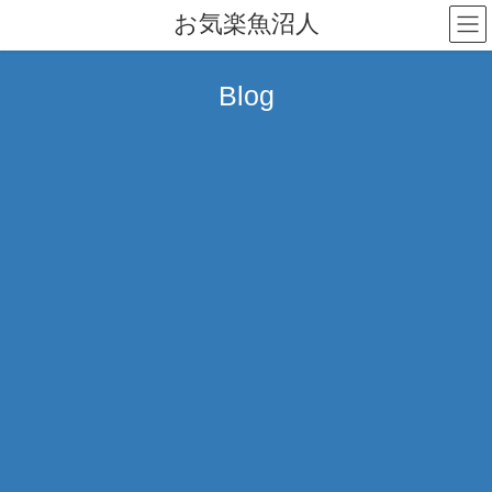
コ
ナ
お気楽魚沼人
ン
ビ
テ
ゲ
ン
ー
Blog
ツ
シ
へ
ョ
ス
ン
キ
に
ッ
移
プ
動