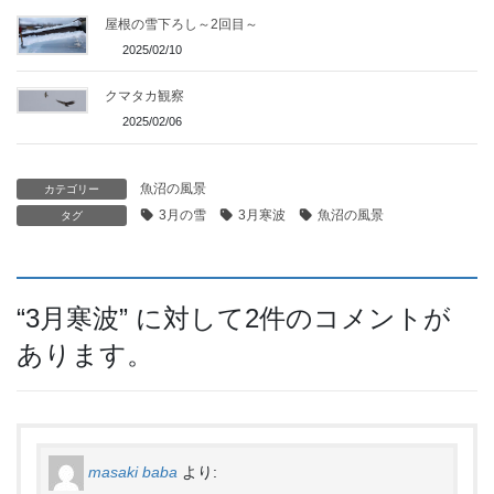
屋根の雪下ろし～2回目～
2025/02/10
クマタカ観察
2025/02/06
魚沼の風景
カテゴリー
3月の雪
3月寒波
魚沼の風景
タグ
“
3月寒波
” に対して2件のコメントが
あります。
masaki baba
より: