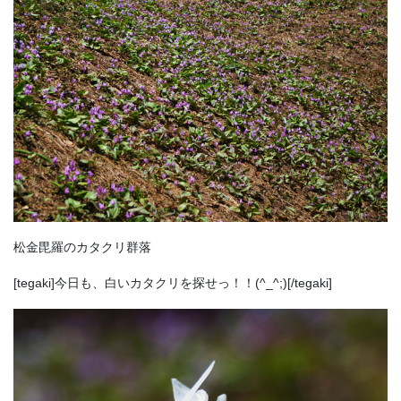
松金毘羅のカタクリ群落
[tegaki]今日も、白いカタクリを探せっ！！(^_^;)[/tegaki]