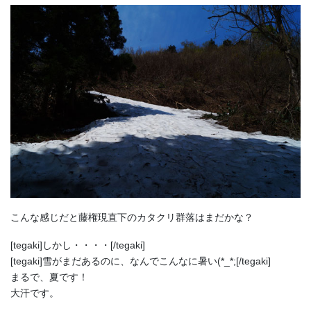
こんな感じだと藤権現直下のカタクリ群落はまだかな？
[tegaki]しかし・・・・[/tegaki]
[tegaki]雪がまだあるのに、なんでこんなに暑い(*_*;[/tegaki]
まるで、夏です！
大汗です。