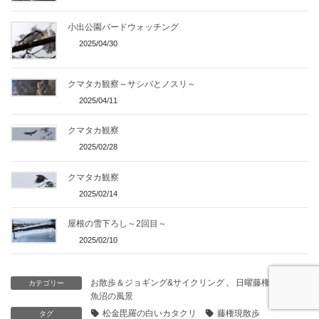
小出公園バードウォッチング
2025/04/30
クマタカ観察～サシバとノスリ～
2025/04/11
クマタカ観察
2025/02/28
クマタカ観察
2025/02/14
屋根の雪下ろし～2回目～
2025/02/10
お散歩＆ジョギング&サイクリング
、
日曜藤権現散歩
、
カテゴリー
魚沼の風景
松金毘羅の白いカタクリ
藤権現散歩
タグ