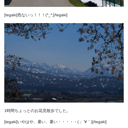
[tegaki]危ないっ！！！(*_*;[/tegaki]
1時間ちょっとのお花見散歩でした。
[tegaki]いやはや、暑い、暑い・・・・・(；´∀｀)[/tegaki]