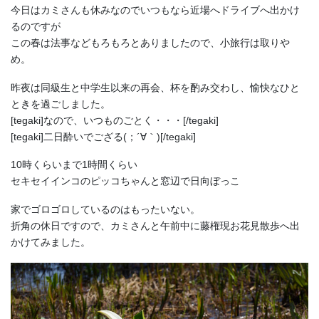
今日はカミさんも休みなのでいつもなら近場へドライブへ出かけ
るのですが
この春は法事などもろもろとありましたので、小旅行は取りや
め。
昨夜は同級生と中学生以来の再会、杯を酌み交わし、愉快なひと
ときを過ごしました。
[tegaki]なので、いつものごとく・・・[/tegaki]
[tegaki]二日酔いでござる(；´∀｀)[/tegaki]
10時くらいまで1時間くらい
セキセイインコのピッコちゃんと窓辺で日向ぼっこ
家でゴロゴロしているのはもったいない。
折角の休日ですので、カミさんと午前中に藤権現お花見散歩へ出
かけてみました。