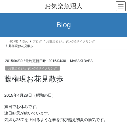
コ
ナ
お気楽魚沼人
ン
ビ
テ
ゲ
ン
ー
Blog
ツ
シ
へ
ョ
ス
ン
HOME
Blog
ブログ
お散歩＆ジョギング&サイクリング
キ
に
藤権現お花見散歩
ッ
移
プ
動
2015/04/30
/ 最終更新日時 :
2015/04/30
MASAKI BABA
お散歩＆ジョギング&サイクリング
藤権現お花見散歩
2015年4月29日（昭和の日）
旗日でお休みです。
連日好天が続いています。
気温も25℃を上回るような春を飛び越え初夏の陽気です。