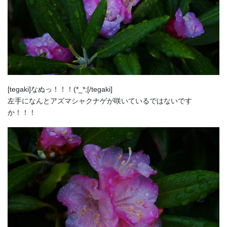
[tegaki]なぬっ！！！(*_*;[/tegaki]
左手になんとアズマシャクナゲが咲いているではないです
か！！！