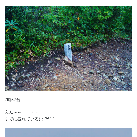
7時57分
んん～～・・・・
すでに疲れている(；´∀｀)