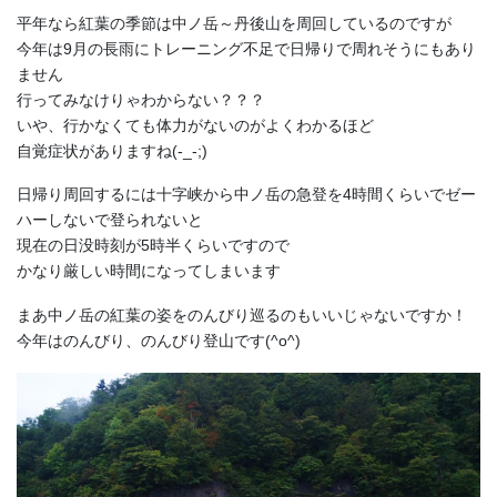
平年なら紅葉の季節は中ノ岳～丹後山を周回しているのですが
今年は9月の長雨にトレーニング不足で日帰りで周れそうにもあり
ません
行ってみなけりゃわからない？？？
いや、行かなくても体力がないのがよくわかるほど
自覚症状がありますね(-_-;)
日帰り周回するには十字峡から中ノ岳の急登を4時間くらいでゼー
ハーしないで登られないと
現在の日没時刻が5時半くらいですので
かなり厳しい時間になってしまいます
まあ中ノ岳の紅葉の姿をのんびり巡るのもいいじゃないですか！
今年はのんびり、のんびり登山です(^o^)