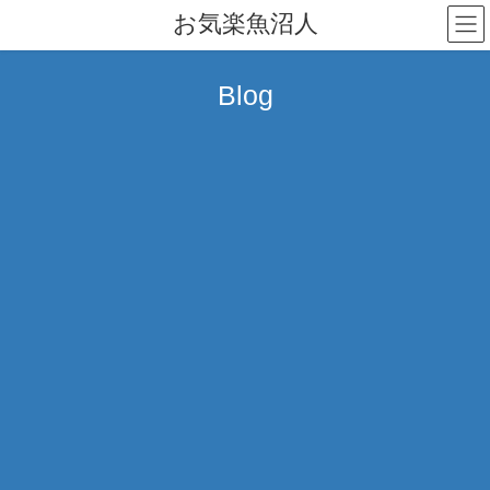
コ
ナ
お気楽魚沼人
ン
ビ
テ
ゲ
ン
ー
Blog
ツ
シ
へ
ョ
ス
ン
キ
に
ッ
移
プ
動