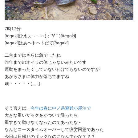
7時17分
[tegaki]ひえぇ～～～(；´∀｀)[/tegaki]
[tegaki]はあヘトヘトだて[/tegaki]
二合まではさらに急でしたね
昨年までのオイラの体じゃないみたいです
運動をまったくしていないわけでもないのですが
あからさまに体力が落ちてますね
歳・・・・・(-_-;)
そう言えば、
今年は春に中ノ岳避難小屋泊で
大きな重いザックをかついで登ったら
重すぎて動けなくなったのであったな～
なんとコースタイムオーバーして疲労困憊であった
今日は日帰りのザックなのになんでかな？？？