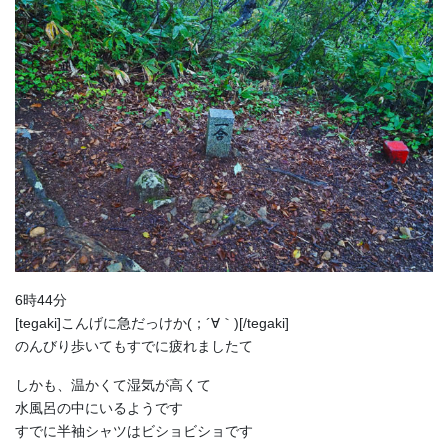
6時44分
[tegaki]こんげに急だっけか(；´∀｀)[/tegaki]
のんびり歩いてもすでに疲れましたて
しかも、温かくて湿気が高くて
水風呂の中にいるようです
すでに半袖シャツはビショビショです