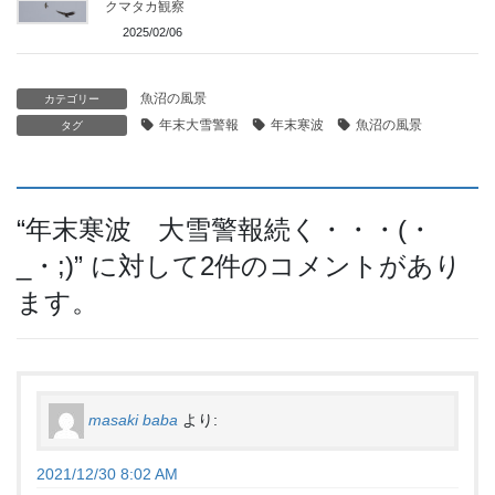
クマタカ観察
2025/02/06
魚沼の風景
カテゴリー
年末大雪警報
年末寒波
魚沼の風景
タグ
“
年末寒波 大雪警報続く・・・(・
_・;)
” に対して2件のコメントがあり
ます。
masaki baba
より:
2021/12/30 8:02 AM