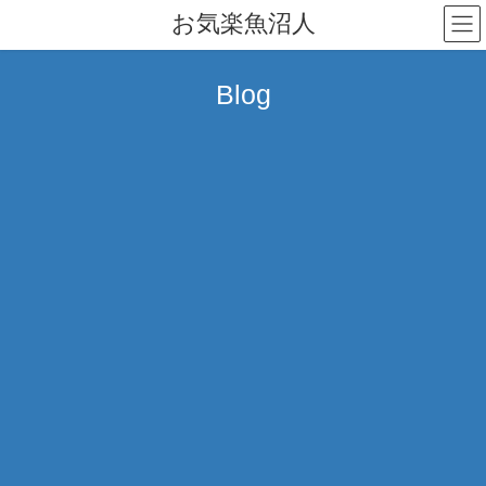
コ
ナ
お気楽魚沼人
ン
ビ
テ
ゲ
ン
ー
Blog
ツ
シ
へ
ョ
ス
ン
キ
に
ッ
移
プ
動