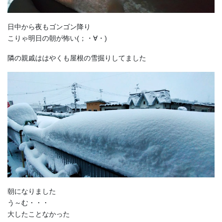
日中から夜もゴンゴン降り
こりゃ明日の朝が怖い(；・∀・)
隣の親戚ははやくも屋根の雪掘りしてました
朝になりました
う～む・・・
大したことなかった