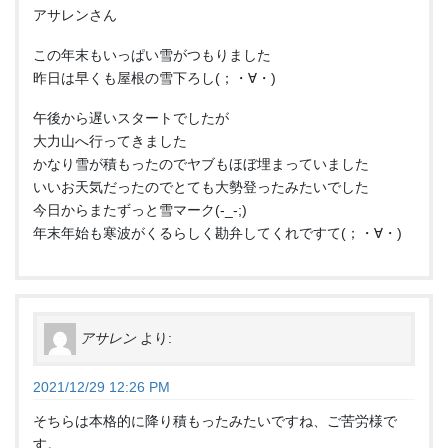
アサレンさん
この年末もいっぱい雪がつもりました
昨日は早くも屋根の雪下ろし(；・∀・)
午後から遅いスタートでしたが
大力山へ行ってきました
かなり雪が積もったのでヤブもほぼ埋まっていました
いいお天気だったのでとても大勢登ったみたいでした
今日からまたずっと雪マーク(-_-;)
年末年始も寒波がくるらしく勘弁してくれですて(；・∀・)
アサレン
より:
2021/12/29 12:26 PM
そちらは本格的に降り積もったみたいですね、ご苦労様で
す。