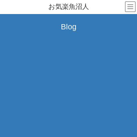
コ
ナ
お気楽魚沼人
ン
ビ
テ
ゲ
ン
ー
Blog
ツ
シ
へ
ョ
ス
ン
キ
に
ッ
移
プ
動