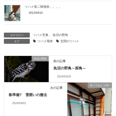
ツバメ第二陣飛来。。。。
2012/04/10
ツバメ営巣
、
魚沼の野鳥
カテゴリー
ツバメ飛来
玄関のツバメ
タグ
魚沼の野鳥
前の記事
魚沼の野鳥～探鳥～
2024/03/26
作ってみようDIY
次の記事
春準備? 雪囲いの撤去
2024/04/01