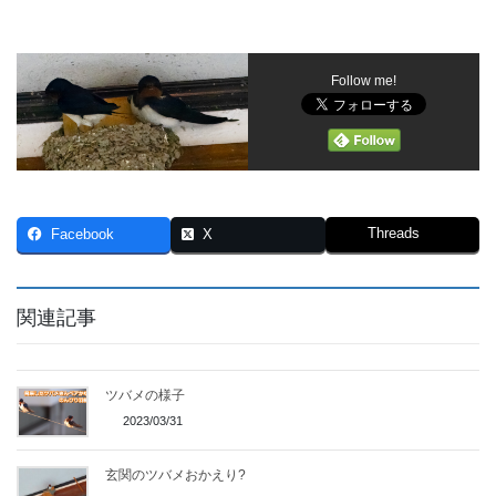
Follow me!
Threads
Facebook
X
関連記事
ツバメの様子
2023/03/31
玄関のツバメおかえり?