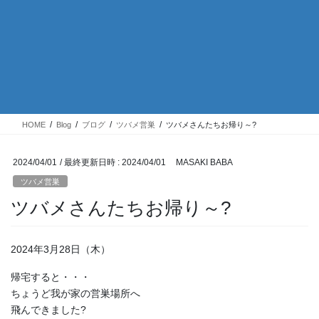
HOME
Blog
ブログ
ツバメ営巣
ツバメさんたちお帰り～?
2024/04/01
/ 最終更新日時 :
2024/04/01
MASAKI BABA
ツバメ営巣
ツバメさんたちお帰り～?
2024年3月28日（木）
帰宅すると・・・
ちょうど我が家の営巣場所へ
飛んできました?