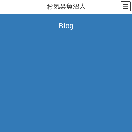
コ
ナ
お気楽魚沼人
ン
ビ
テ
ゲ
ン
ー
Blog
ツ
シ
へ
ョ
ス
ン
キ
に
ッ
移
プ
動