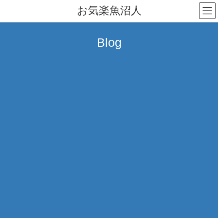
コ
ナ
お気楽魚沼人
ン
ビ
テ
ゲ
ン
ー
Blog
ツ
シ
へ
ョ
ス
ン
キ
に
ッ
移
プ
動