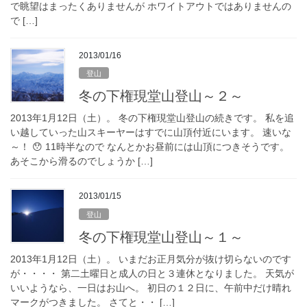
で眺望はまったくありませんが ホワイトアウトではありませんの
で […]
2013/01/16
登山
冬の下権現堂山登山～２～
2013年1月12日（土）。 冬の下権現堂山登山の続きです。 私を追
い越していった山スキーヤーはすでに山頂付近にいます。 速いな
～！ 😯 11時半なので なんとかお昼前には山頂につきそうです。
あそこから滑るのでしょうか […]
2013/01/15
登山
冬の下権現堂山登山～１～
2013年1月12日（土）。 いまだお正月気分が抜け切らないのです
が・・・・ 第二土曜日と成人の日と３連休となりました。 天気が
いいようなら、一日はお山へ。 初日の１２日に、午前中だけ晴れ
マークがつきました。 さてと・・ […]