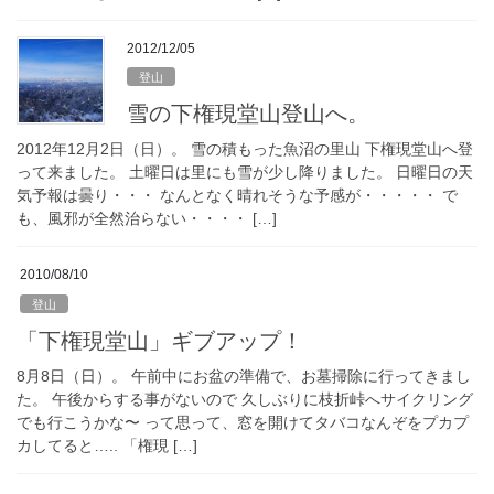
2012/12/05
登山
雪の下権現堂山登山へ。
2012年12月2日（日）。 雪の積もった魚沼の里山 下権現堂山へ登
って来ました。 土曜日は里にも雪が少し降りました。 日曜日の天
気予報は曇り・・・ なんとなく晴れそうな予感が・・・・・ で
も、風邪が全然治らない・・・・ […]
2010/08/10
登山
「下権現堂山」ギブアップ！
8月8日（日）。 午前中にお盆の準備で、お墓掃除に行ってきまし
た。 午後からする事がないので 久しぶりに枝折峠へサイクリング
でも行こうかな〜 って思って、窓を開けてタバコなんぞをプカプ
カしてると….. 「権現 […]