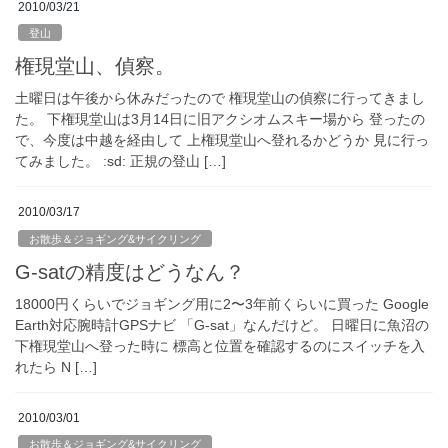
2010/03/21
登山
権現堂山、偵察。
土曜日は午後から休みだったので 権現堂山の偵察に行ってきまし
た。 下権現堂山は3月14日に旧アクシオムスキー場から 登ったの
で、今度は中越を経由して 上権現堂山へ登れるかどうか 見に行っ
てみました。 :sd: 正規の登山 […]
2010/03/17
お散歩＆ジョギング&サイクリング
G-satの精度はどうなん？
18000円くらいでジョギング用に2〜3年前くらいに買った Google
Earth対応腕時計GPSナビ 「G-sat」なんだけど。 日曜日に魚沼の
下権現堂山へ登った時に 標高と位置を確認するのにスイッチを入
れたら N […]
2010/03/01
お散歩＆ジョギング&サイクリング