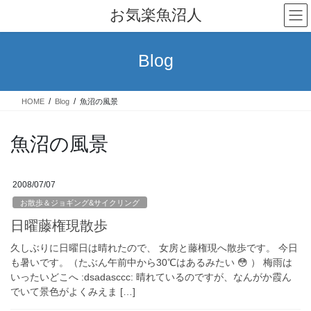
コ
ナ
お気楽魚沼人
ン
ビ
テ
ゲ
ン
ー
Blog
ツ
シ
へ
ョ
ス
ン
HOME
Blog
魚沼の風景
キ
に
ッ
移
プ
動
魚沼の風景
2008/07/07
お散歩＆ジョギング&サイクリング
日曜藤権現散歩
久しぶりに日曜日は晴れたので、 女房と藤権現へ散歩です。 今日
も暑いです。（たぶん午前中から30℃はあるみたい 😳 ） 梅雨は
いったいどこへ :dsadasccc: 晴れているのですが、なんがか霞ん
でいて景色がよくみえま […]