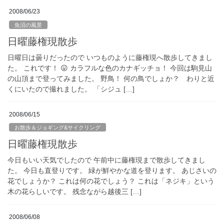
2008/06/23
魚沼の風景
日曜藤権現散歩
日曜日は曇りだったので いつものように藤権現へ散歩してきまし
た。 これです！ 😛 カラフルな色のカナギッチョ！ 今回は駒見山
の山頂まで登ってみました。 野鳥！ 何の鳥でしょか？ わりと近
くにいたので撮れました。 「シジュ […]
2008/06/15
お散歩＆ジョギング&サイクリング
日曜藤権現散歩
今日もいい天気でしたので 午前中に藤権現まで散歩してきまし
た。 今日も直登りです。 緑が鮮やかな道を登ります。 あじさいの
花でしょうか？ これは何の花でしょう？ これは「ネジキ」という
木の花らしいです。 残念ながら越後三 […]
2008/06/08