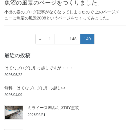
魚沼の風景のページをつくりました。
小出の春のブログ記事がなくなってしまったので 上のページメニ
ューに魚沼の風景2008というページをつくってみました。
投
固
固
固
«
1
…
148
149
稿
定
定
定
ペ
ペ
ペ
の
最近の投稿
ー
ー
ー
ペ
ジ
ジ
ジ
はてなブログに引っ越しですが・・・
ー
2026/05/22
ジ
送
無料 はてなブログに引っ越し中
り
2026/04/09
ミライース凹みキズDIY塗装
2026/03/31