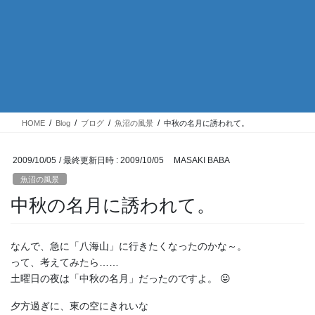
HOME
Blog
ブログ
魚沼の風景
中秋の名月に誘われて。
2009/10/05
/ 最終更新日時 :
2009/10/05
MASAKI BABA
魚沼の風景
中秋の名月に誘われて。
なんで、急に「八海山」に行きたくなったのかな～。
って、考えてみたら……
土曜日の夜は「中秋の名月」だったのですよ。 😛
夕方過ぎに、東の空にきれいな