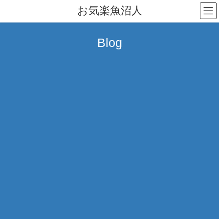
コ
ナ
お気楽魚沼人
ン
ビ
テ
ゲ
ン
ー
Blog
ツ
シ
へ
ョ
ス
ン
キ
に
ッ
移
プ
動