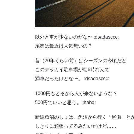
以外と車が少ないのだな〜 :dsadasccc:
尾瀬は最近は人気無いの？
昔（20年くらい前）はシーズンの今頃だと
このデッカイ駐車場が朝6時なんて
満車だったけどな〜。 :dsadasccc:
1000円もとるから人が来ないような？
500円でいいと思う。 :haha:
新潟魚沼のしょは、魚沼から行く「尾瀬」と
しきりに頑張ってるみたいだけど…….