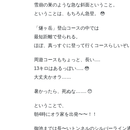
雪崩の巣のような急な斜面ということ。
ということは、もちろん急登。 😳
「燧ヶ岳」登山コースの中では
最短距離で登られる。
ほぼ、真っすぐに登って行くコースらしいぞい！
周遊コースもちょっと、長い….
13キロはあるっぽい….. 😳
大丈夫かオラ……
暑かったら、死ぬな……. 😯
ということで、
朝4時にオラ家を出発〜〜！！
御池までは長〜いトンネルのシルバーライン