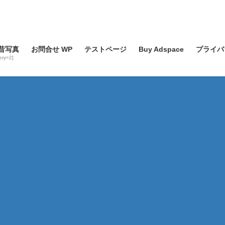
昔写真
お問合せ WP
テストページ
Buy Adspace
プライバ
lery=2]