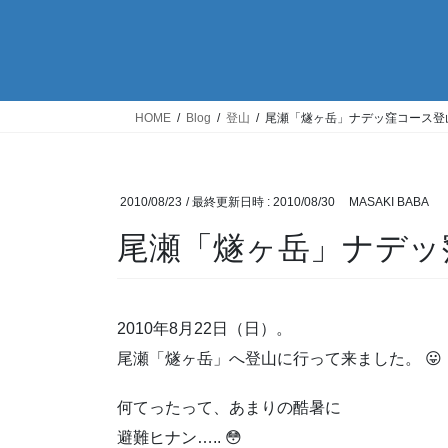
HOME
Blog
登山
尾瀬「燧ヶ岳」ナデッ窪コース登
2010/08/23
/ 最終更新日時 :
2010/08/30
MASAKI BABA
尾瀬「燧ヶ岳」ナデッ
2010年8月22日（日）。
尾瀬「燧ヶ岳」へ登山に行って来ました。 😛
何てったって、あまりの酷暑に
避難ヒナン….. 😳