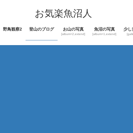
コ
ナ
ン
ビ
お気楽魚沼人
テ
ゲ
ン
ー
野鳥観察2
登山のブログ
お山の写真
魚沼の写真
少し
ツ
シ
[album=2,extend]
[album=1,extend]
[gal
へ
ョ
ス
ン
キ
に
ッ
移
プ
動