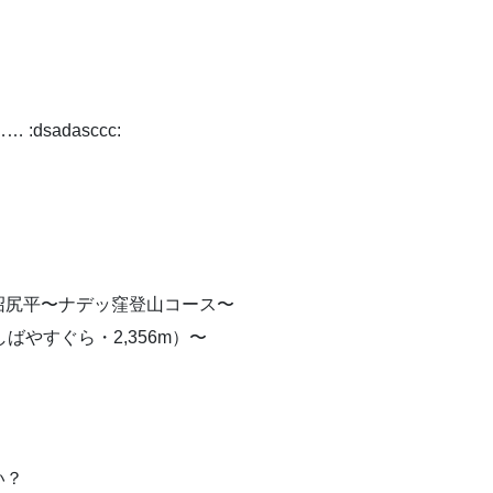
sadasccc:
沼尻平〜ナデッ窪登山コース〜
しばやすぐら・2,356m）〜
い？