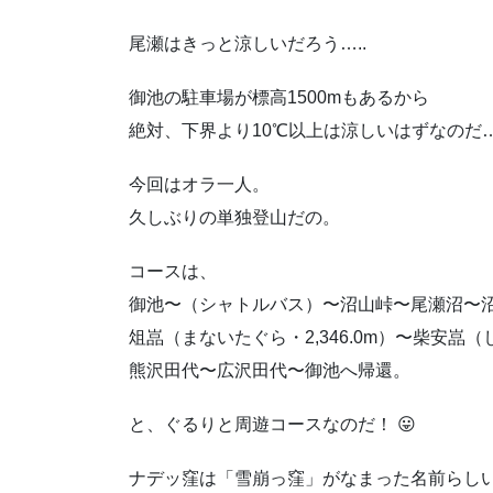
尾瀬はきっと涼しいだろう…..
御池の駐車場が標高1500mもあるから
絶対、下界より10℃以上は涼しいはずなのだ…… :d
今回はオラ一人。
久しぶりの単独登山だの。
コースは、
御池〜（シャトルバス）〜沼山峠〜尾瀬沼〜
俎嵓（まないたぐら・2,346.0m）〜柴安嵓（
熊沢田代〜広沢田代〜御池へ帰還。
と、ぐるりと周遊コースなのだ！ 😛
ナデッ窪は「雪崩っ窪」がなまった名前らし