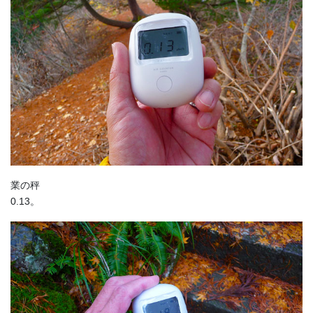
業の秤
0.13。