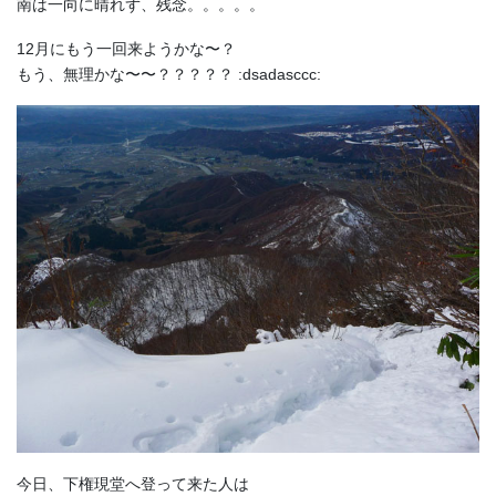
南は一向に晴れず、残念。。。。。
12月にもう一回来ようかな〜？
もう、無理かな〜〜？？？？？ :dsadasccc:
今日、下権現堂へ登って来た人は