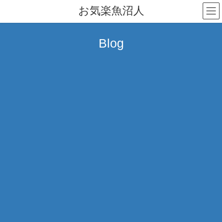
コ
ナ
お気楽魚沼人
ン
ビ
テ
ゲ
ン
ー
Blog
ツ
シ
へ
ョ
ス
ン
キ
に
ッ
移
プ
動