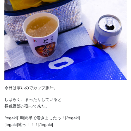
今日は寒いのでカップ豚汁。
しばらく、まったりしていると
長靴野郎が登って来た。
[tegaki]1時間半で着きましたっ！[/tegaki]
[tegaki]速っ！！！[/tegaki]