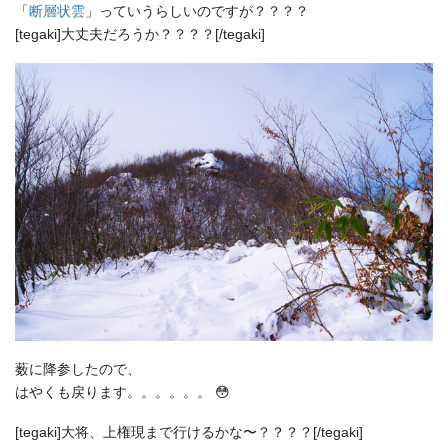
「
断層状雲
」っていうらしいのですが？？？？
[tegaki]大丈夫だろうか？？？？[/tegaki]
薮に降参したので、
はやくも戻ります。。。。。。 😳
[tegaki]大将、上権現まで行けるかな〜？？？？[/tegaki]