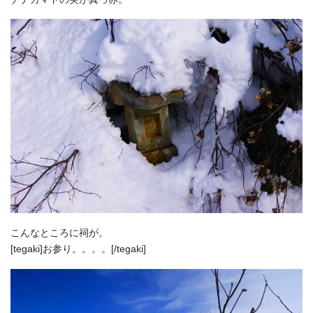
こんなところに祠が。
[tegaki]お参り。。。。[/tegaki]