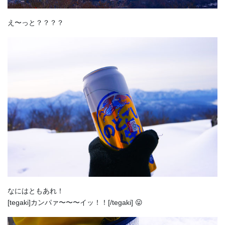
え〜っと？？？？
なにはともあれ！
[tegaki]カンパァ〜〜〜イッ！！[/tegaki] 😛