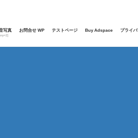
昔写真
お問合せ WP
テストページ
Buy Adspace
プライバ
lery=2]