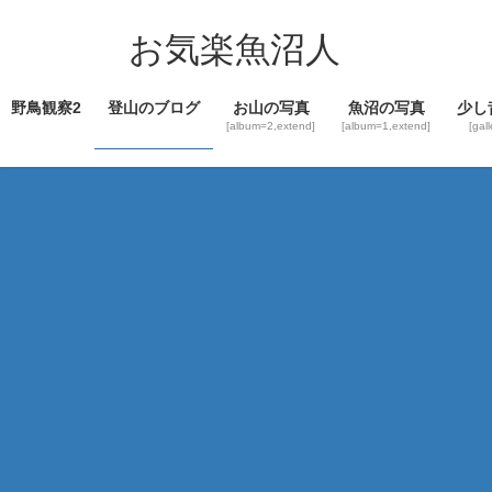
コ
ナ
ン
ビ
お気楽魚沼人
テ
ゲ
ン
ー
野鳥観察2
登山のブログ
お山の写真
魚沼の写真
少し
ツ
シ
[album=2,extend]
[album=1,extend]
[gal
へ
ョ
ス
ン
キ
に
ッ
移
プ
動