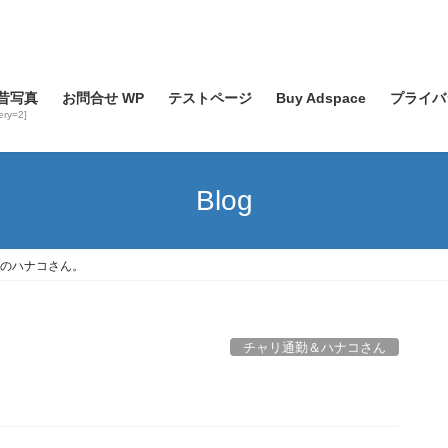
昔写真
お問合せ WP
テストページ
Buy Adspace
プライバ
lery=2]
Blog
のハナコさん。
チャリ通勤＆ハナコさん