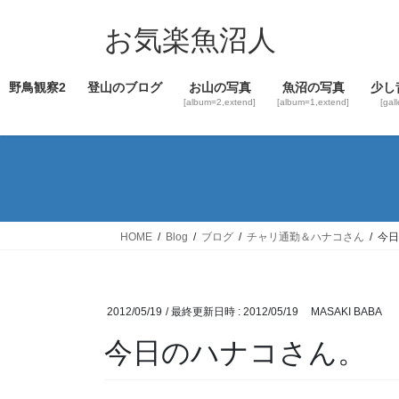
コ
ナ
ン
ビ
お気楽魚沼人
テ
ゲ
ン
ー
野鳥観察2
登山のブログ
お山の写真
魚沼の写真
少し
ツ
シ
[album=2,extend]
[album=1,extend]
[gal
へ
ョ
ス
ン
キ
に
ッ
移
プ
動
HOME
Blog
ブログ
チャリ通勤＆ハナコさん
今日
2012/05/19
/ 最終更新日時 :
2012/05/19
MASAKI BABA
今日のハナコさん。