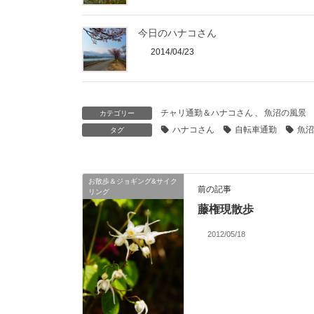
今日のハナコさん
2014/04/23
チャリ通勤＆ハナコさん
、
魚沼の風景
カテゴリー
ハナコさん
自転車通勤
魚沼
タグ
お散歩＆ジョギング&サイク
前の記事
リング
藤権現散歩
2012/05/18