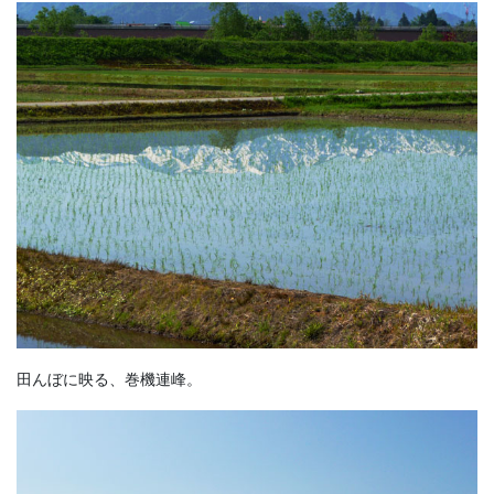
田んぼに映る、巻機連峰。