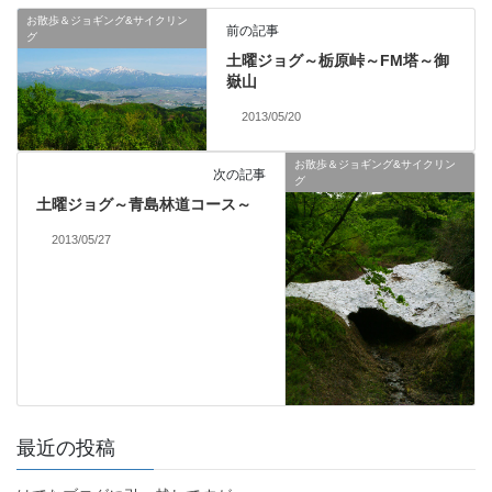
お散歩＆ジョギング&サイクリン
前の記事
グ
土曜ジョグ～栃原峠～FM塔～御
嶽山
2013/05/20
お散歩＆ジョギング&サイクリン
次の記事
グ
土曜ジョグ～青島林道コース～
2013/05/27
最近の投稿