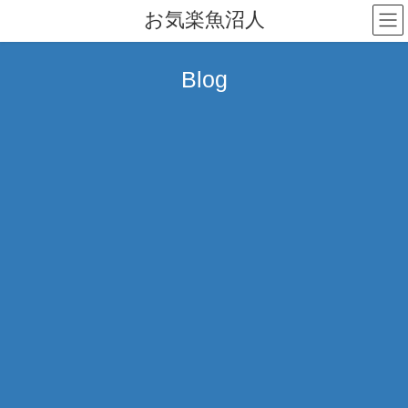
コ
ナ
お気楽魚沼人
ン
ビ
テ
ゲ
ン
ー
Blog
ツ
シ
へ
ョ
ス
ン
キ
に
ッ
移
プ
動