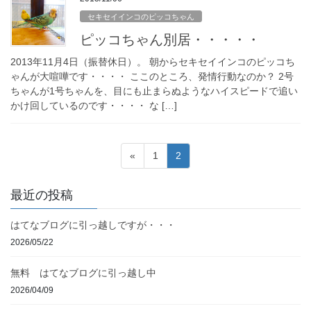
セキセイインコのピッコちゃん
ピッコちゃん別居・・・・・
2013年11月4日（振替休日）。 朝からセキセイインコのピッコち
ゃんが大喧嘩です・・・・ ここのところ、発情行動なのか？ 2号
ちゃんが1号ちゃんを、目にも止まらぬようなハイスピードで追い
かけ回しているのです・・・・ な […]
投
固
固
«
1
2
稿
定
定
ペ
ペ
の
最近の投稿
ー
ー
ペ
ジ
ジ
はてなブログに引っ越しですが・・・
ー
2026/05/22
ジ
送
無料 はてなブログに引っ越し中
り
2026/04/09