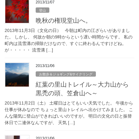
2013/11/07
登山
晩秋の権現堂山へ。
2013年11月3日（文化の日） 今朝は町内の江ざらいがありまし
た。 しかし、 何故か朝の9時からという遅い時間からです。 私の
町内は流雪溝の掃除だけなので、すぐに終わるんですけどね。
が・・・・・ 流雪溝 […]
2013/11/06
お散歩＆ジョギング&サイクリング
紅葉の里山トレイル～大力山から
黒禿の頭、笠倉山へ～
2013年11月2日（土） 土曜日はとてもいい天気でした。 午後から
仕事が休みなので ちょっと里山トレイルへ出かけてみました。 こ
んな陽気に登山ができればいいのですが。 明日の文化の日と振替
休日で二連休なんですが、 天気 […]
2013/11/06