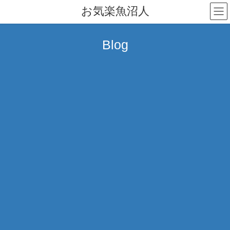
コ
ナ
お気楽魚沼人
ン
ビ
テ
ゲ
ン
ー
Blog
ツ
シ
へ
ョ
ス
ン
キ
に
ッ
移
プ
動