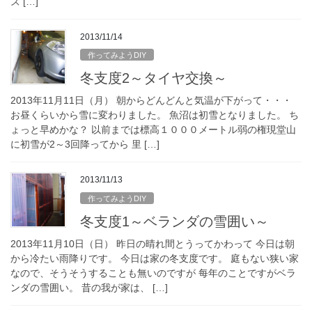
ズ […]
2013/11/14
作ってみようDIY
冬支度2～タイヤ交換～
2013年11月11日（月） 朝からどんどんと気温が下がって・・・
お昼くらいから雪に変わりました。 魚沼は初雪となりました。 ち
ょっと早めかな？ 以前までは標高１０００メートル弱の権現堂山
に初雪が2～3回降ってから 里 […]
2013/11/13
作ってみようDIY
冬支度1～ベランダの雪囲い～
2013年11月10日（日） 昨日の晴れ間とうってかわって 今日は朝
から冷たい雨降りです。 今日は家の冬支度です。 庭もない狭い家
なので、そうそうすることも無いのですが 每年のことですがベラ
ンダの雪囲い。 昔の我が家は、 […]