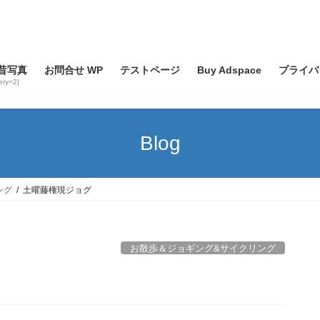
昔写真
お問合せ WP
テストページ
Buy Adspace
プライバ
lery=2]
Blog
ング
土曜藤権現ジョグ
お散歩＆ジョギング&サイクリング