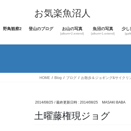
コ
ナ
ン
ビ
お気楽魚沼人
テ
ゲ
ン
ー
野鳥観察2
登山のブログ
お山の写真
魚沼の写真
少し
ツ
シ
[album=2,extend]
[album=1,extend]
[gal
へ
ョ
ス
ン
キ
に
ッ
移
プ
動
HOME
Blog
ブログ
お散歩＆ジョギング&サイクリ
2014/08/25
/ 最終更新日時 :
2014/08/25
MASAKI BABA
土曜藤権現ジョグ