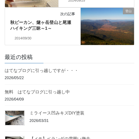
2014/09/25
登山
次の記事
秋ピーカン、燧ヶ岳登山と尾瀬
ハイキング三昧～1～
2014/09/30
最近の投稿
はてなブログに引っ越しですが・・・
2026/05/22
無料 はてなブログに引っ越し中
2026/04/09
ミライース凹みキズDIY塗装
2026/03/31
【メモ】ベランダの雪囲い撤去