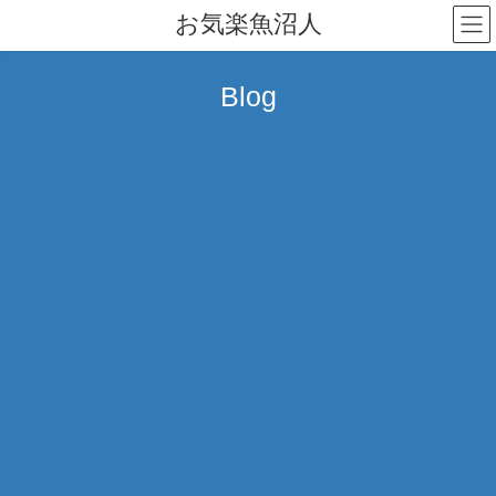
コ
ナ
お気楽魚沼人
ン
ビ
テ
ゲ
ン
ー
Blog
ツ
シ
へ
ョ
ス
ン
キ
に
ッ
移
プ
動