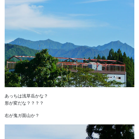
あっちは浅草岳かな？
形が変だな？？？？
右が鬼ガ面山か？