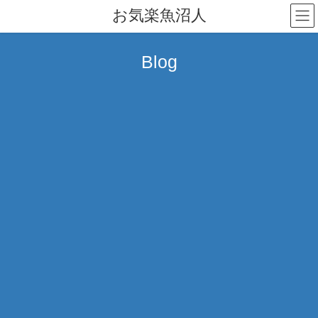
コ
ナ
お気楽魚沼人
ン
ビ
テ
ゲ
ン
ー
Blog
ツ
シ
へ
ョ
ス
ン
キ
に
ッ
移
プ
動