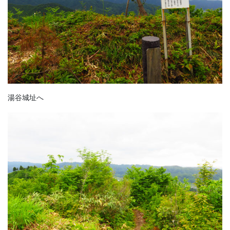
湯谷城址へ