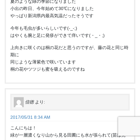
夏のような緑の季節になりました
小出の昨日、今年始めて30℃になりました
やっぱり新潟県内最高気温だったそうです
今年も毛虫が多いらしいです(-_-;)
はやくも腕と足に発疹ができて痒いです(・_・;)
上向きに咲くのは桐の花だと思うのですが、藤の花と同じ時
期に
同じような薄紫色で咲いています
桐の花やツツジも蜜を吸えるのですね
信徳
より:
2017/05/31 8:34 AM
こんにちは！
緑が一層濃くなり山から見る田圃にも水が張られて(苗は見