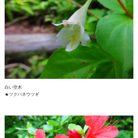
白い空木
★ツクバネウツギ