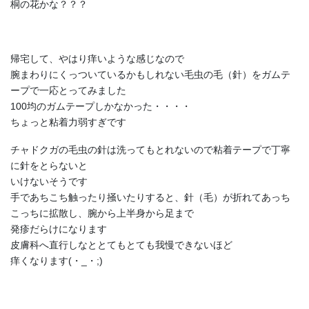
桐の花かな？？？
帰宅して、やはり痒いような感じなので
腕まわりにくっついているかもしれない毛虫の毛（針）をガムテ
ープで一応とってみました
100均のガムテープしかなかった・・・・
ちょっと粘着力弱すぎです
チャドクガの毛虫の針は洗ってもとれないので粘着テープで丁寧
に針をとらないと
いけないそうです
手であちこち触ったり掻いたりすると、針（毛）が折れてあっち
こっちに拡散し、腕から上半身から足まで
発疹だらけになります
皮膚科へ直行しなととてもとても我慢できないほど
痒くなります(・_・;)