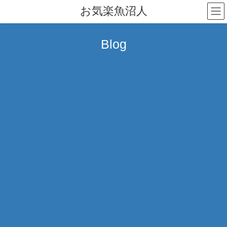
コ
ナ
お気楽魚沼人
ン
ビ
テ
ゲ
ン
ー
Blog
ツ
シ
へ
ョ
ス
ン
キ
に
ッ
移
プ
動