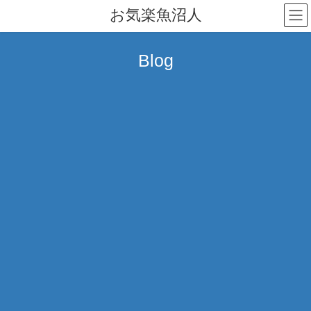
コ
ナ
お気楽魚沼人
ン
ビ
テ
ゲ
ン
ー
Blog
ツ
シ
へ
ョ
ス
ン
キ
に
ッ
移
プ
動