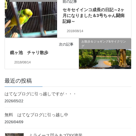
前の記事
セキセイインコ成長の日記～2ヶ
月になりました＆3号ちゃん闘病
記録～
2018/08/14
お散歩＆ジョギング&サイクリン
次の記事
グ
鏡ヶ池 チャリ散歩
2018/08/14
最近の投稿
はてなブログに引っ越しですが・・・
2026/05/22
無料 はてなブログに引っ越し中
2026/04/09
ミライース凹みキズDIY塗装