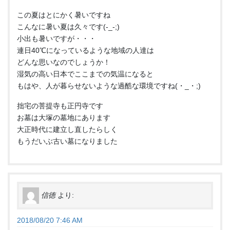
この夏はとにかく暑いですね
こんなに暑い夏は久々です(-_-;)
小出も暑いですが・・・
連日40℃になっているような地域の人達は
どんな思いなのでしょうか！
湿気の高い日本でここまでの気温になると
もはや、人が暮らせないような過酷な環境ですね(・_・;)
拙宅の菩提寺も正円寺です
お墓は大塚の墓地にあります
大正時代に建立し直したらしく
もうだいぶ古い墓になりました
信徳
より:
2018/08/20 7:46 AM