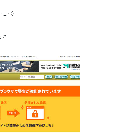
_・;)
ので