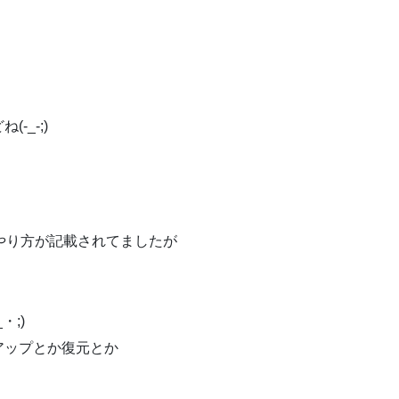
_-;)
やり方が記載されてましたが
;)
アップとか復元とか