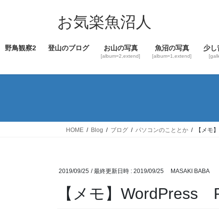
コ
ナ
ン
ビ
お気楽魚沼人
テ
ゲ
ン
ー
野鳥観察2
登山のブログ
お山の写真
魚沼の写真
少し
ツ
シ
[album=2,extend]
[album=1,extend]
[gal
へ
ョ
ス
ン
キ
に
ッ
移
プ
動
HOME
Blog
ブログ
パソコンのこととか
【メモ】W
2019/09/25
/ 最終更新日時 :
2019/09/25
MASAKI BABA
【メモ】WordPress 