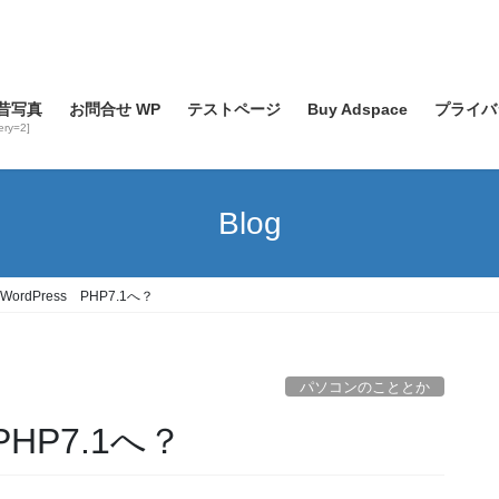
昔写真
お問合せ WP
テストページ
Buy Adspace
プライバ
lery=2]
Blog
ordPress PHP7.1へ？
パソコンのこととか
PHP7.1へ？