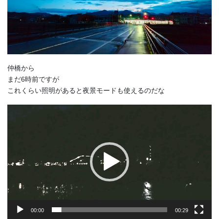
仲橋から
まだ6時前ですが
これくらい照明があると夜景モードも使えるのだな
動
画
プ
レ
ー
ヤ
ー
00:00
00:29