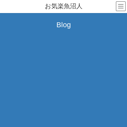
コ
ナ
お気楽魚沼人
ン
ビ
テ
ゲ
ン
ー
Blog
ツ
シ
へ
ョ
ス
ン
キ
に
ッ
移
プ
動