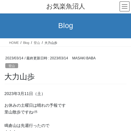
コ
ナ
お気楽魚沼人
ン
ビ
テ
ゲ
ン
ー
Blog
ツ
シ
へ
ョ
ス
ン
HOME
Blog
登山
大力山歩
キ
に
ッ
移
プ
動
2023/03/14
/ 最終更新日時 :
2023/03/14
MASAKI BABA
登山
大力山歩
2023年3月11日（土）
お休みの土曜日は晴れの予報です
里山散歩ですね⛅
鳴倉山は先週行ったので