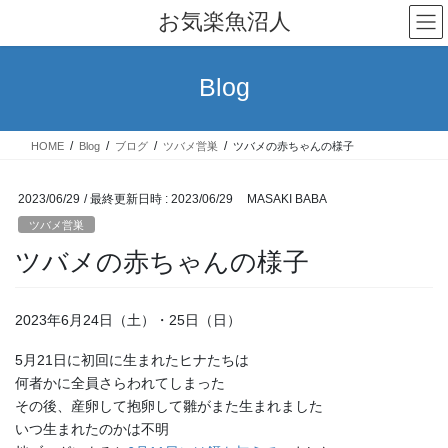
コ
ナ
お気楽魚沼人
ン
ビ
テ
ゲ
ン
ー
Blog
ツ
シ
へ
ョ
ス
ン
HOME
Blog
ブログ
ツバメ営巣
ツバメの赤ちゃんの様子
キ
に
ッ
移
プ
動
2023/06/29
/ 最終更新日時 :
2023/06/29
MASAKI BABA
ツバメ営巣
ツバメの赤ちゃんの様子
2023年6月24日（土）・25日（日）
5月21日に初回に生まれたヒナたちは
何者かに全員さらわれてしまった
その後、産卵して抱卵して雛がまた生まれました
いつ生まれたのかは不明