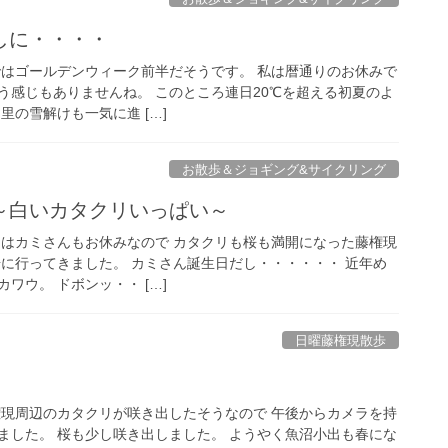
しに・・・・
 巷ではゴールデンウィーク前半だそうです。 私は暦通りのお休みで
う感じもありませんね。 このところ連日20℃を超える初夏のよ
里の雪解けも一気に進 […]
お散歩＆ジョギング&サイクリング
～白いカタクリいっぱい～
 今日はカミさんもお休みなので カタクリも桜も満開になった藤権現
歩に行ってきました。 カミさん誕生日だし・・・・・・ 近年め
ワウ。 ドボンッ・・ […]
日曜藤権現散歩
 藤権現周辺のカタクリが咲き出したそうなので 午後からカメラを持
ました。 桜も少し咲き出しました。 ようやく魚沼小出も春にな