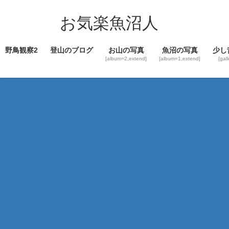
コ
ナ
ン
ビ
お気楽魚沼人
テ
ゲ
ン
ー
野鳥観察2
登山のブログ
お山の写真
魚沼の写真
少し
ツ
シ
[album=2,extend]
[album=1,extend]
[gal
へ
ョ
ス
ン
キ
に
ッ
移
プ
動