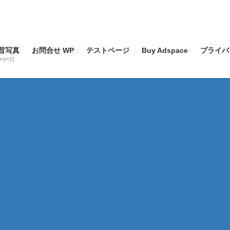
昔写真
お問合せ WP
テストページ
Buy Adspace
プライバ
lery=2]