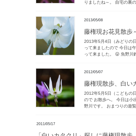
りましたね～。 自宅の裏の
2013/05/08
藤権現お花見散歩
2013年5月4日（みどり
って来ましたので 今日は
って来ました。 😛 魚野川
2012/05/07
藤権現散歩、白い
2012年5月5日（こども
ので お散歩へ。 今日は小
野川です。 おまつりの遊覧
2011/05/17
「白いカタクリ」探しに藤権現散歩