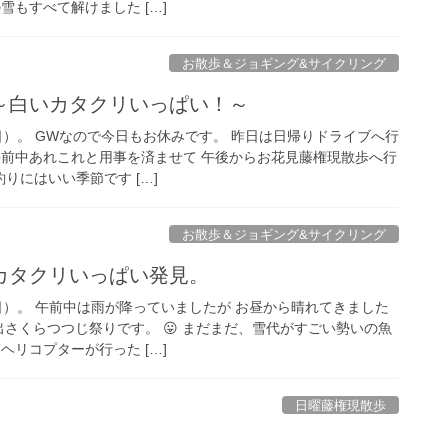
雪もすべて解けました […]
お散歩＆ジョギング&サイクリング
～白いカタクリいっぱい！～
の日）。 GWなので今日もお休みです。 昨日は日帰りドライブへ行
午前中あれこれと用事を済ませて 午後からお花見藤権現散歩へ行
釣りにはいい季節です […]
お散歩＆ジョギング&サイクリング
カタクリいっぱい発見。
の日）。 午前中は雨が降っていましたが お昼から晴れてきました
出さくらつつじ祭りです。 😛 まだまだ、雪代がすごい勢いの魚
ヘリコプターが行った […]
日曜藤権現散歩
。