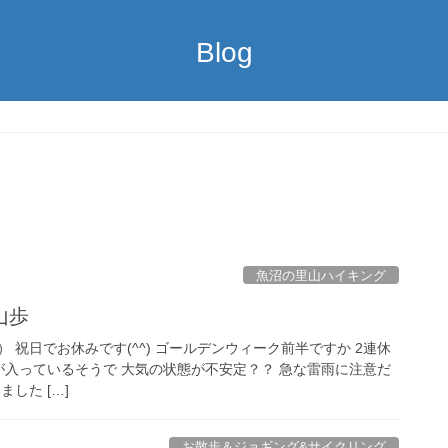
Blog
魚沼の里山ハイキング
山歩
日） 祝日でお休みです(^^) ゴールデンウィーク前半ですか 2連休
は寒気が入っているそうで 大気の状態が不安定？？ 急な雷雨に注意だ
した […]
お散歩＆ジョギング&サイクリング