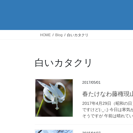
HOME
Blog
白いカタクリ
白いカタクリ
2017/05/01
春たけなわ藤権現
2017年4月29日（昭和の
ですけど(-_-;) 今日
そうですが 午前は晴れていま