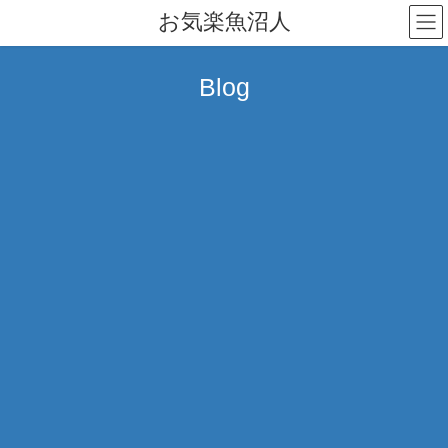
コ
ナ
お気楽魚沼人
ン
ビ
テ
ゲ
ン
ー
Blog
ツ
シ
へ
ョ
ス
ン
キ
に
ッ
移
プ
動