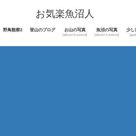
コ
ナ
ン
ビ
お気楽魚沼人
テ
ゲ
ン
ー
野鳥観察2
登山のブログ
お山の写真
魚沼の写真
少し
ツ
シ
[album=2,extend]
[album=1,extend]
[gal
へ
ョ
ス
ン
キ
に
ッ
移
プ
動