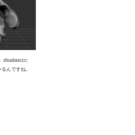
adasccc:
いるんですね。