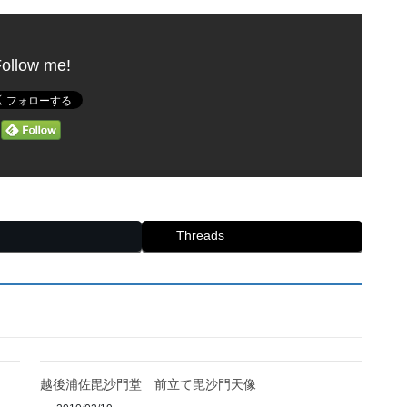
ollow me!
Threads
越後浦佐毘沙門堂 前立て毘沙門天像