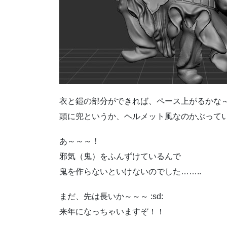
衣と鎧の部分ができれば、ペース上がるかな～ :ds
頭に兜というか、ヘルメット風なのかぶって
あ～～～！
邪気（鬼）をふんずけているんで
鬼を作らないといけないのでした……..
まだ、先は長いか～～～ :sd:
来年になっちゃいますぞ！！