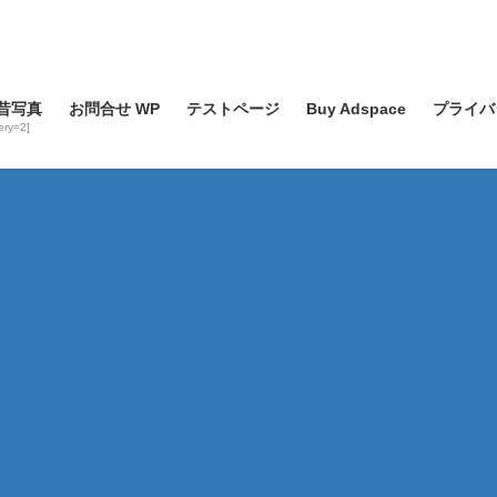
昔写真
お問合せ WP
テストページ
Buy Adspace
プライバ
lery=2]