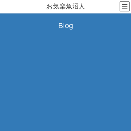
コ
ナ
お気楽魚沼人
ン
ビ
テ
ゲ
ン
ー
Blog
ツ
シ
へ
ョ
ス
ン
キ
に
ッ
移
プ
動