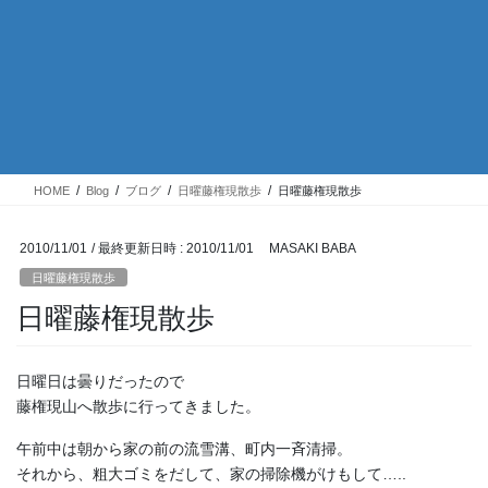
HOME
Blog
ブログ
日曜藤権現散歩
日曜藤権現散歩
2010/11/01
/ 最終更新日時 :
2010/11/01
MASAKI BABA
日曜藤権現散歩
日曜藤権現散歩
日曜日は曇りだったので
藤権現山へ散歩に行ってきました。
午前中は朝から家の前の流雪溝、町内一斉清掃。
それから、粗大ゴミをだして、家の掃除機がけもして…..