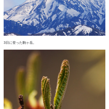
3日に登った駒ヶ岳。