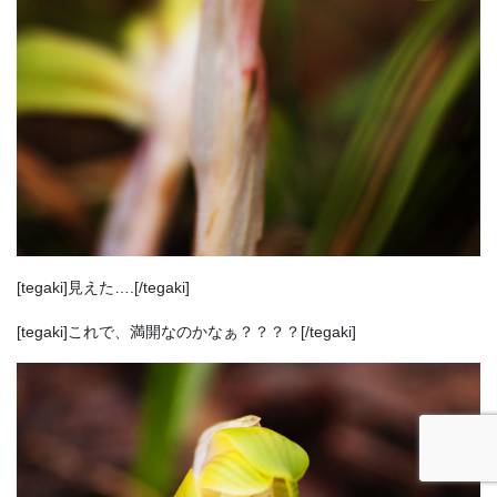
[tegaki]見えた….[/tegaki]
[tegaki]これで、満開なのかなぁ？？？？[/tegaki]