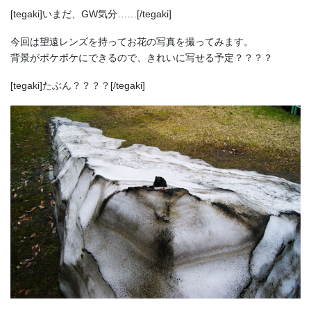
[tegaki]いまだ、GW気分……[/tegaki]
今回は望遠レンズを持ってお花の写真を撮ってみます。
背景がボケボケにできるので、きれいに写せる予定？？？？
[tegaki]たぶん？？？？[/tegaki]