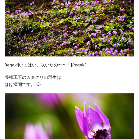
[tegaki]いっぱい、咲いたの〜〜！[/tegaki]
藤権現下のカタクリの群生は
ほぼ満開です。 😛