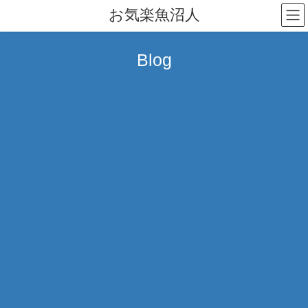
コ
ナ
お気楽魚沼人
ン
ビ
テ
ゲ
ン
ー
Blog
ツ
シ
へ
ョ
ス
ン
キ
に
ッ
移
プ
動