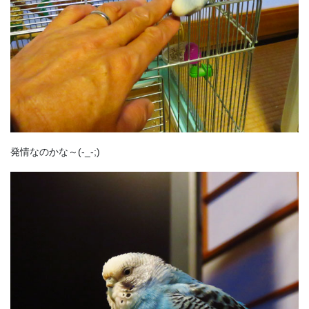
発情なのかな～(-_-;)