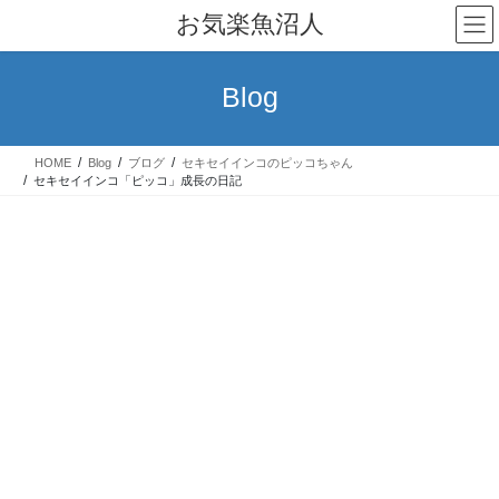
コ
ナ
お気楽魚沼人
ン
ビ
テ
ゲ
ン
ー
Blog
ツ
シ
へ
ョ
ス
ン
HOME
Blog
ブログ
セキセイインコのピッコちゃん
キ
に
セキセイインコ「ピッコ」成長の日記
ッ
移
プ
動