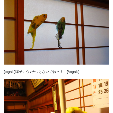
[tegaki]障子にウ○チつけないでねっ！！[/tegaki]