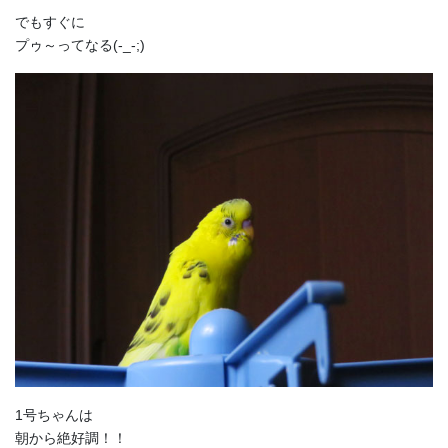
でもすぐに
プゥ～ってなる(-_-;)
1号ちゃんは
朝から絶好調！！