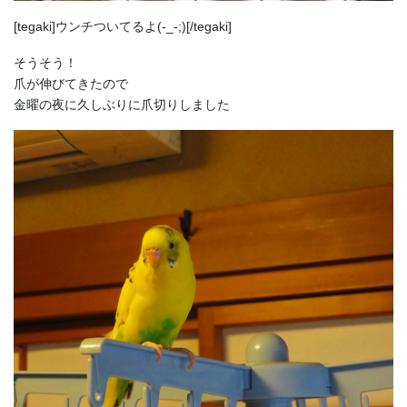
[tegaki]ウンチついてるよ(-_-;)[/tegaki]
そうそう！
爪が伸びてきたので
金曜の夜に久しぶりに爪切りしました