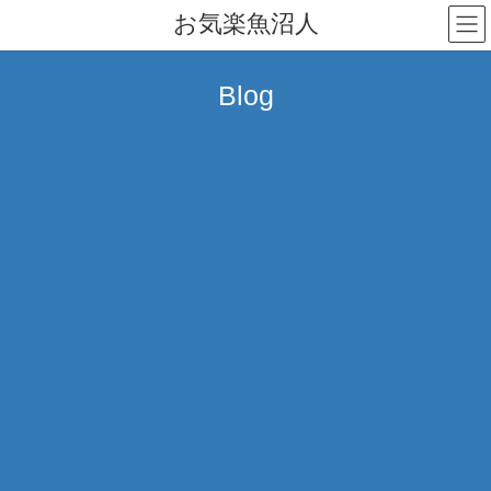
コ
ナ
お気楽魚沼人
ン
ビ
テ
ゲ
ン
ー
Blog
ツ
シ
へ
ョ
ス
ン
キ
に
ッ
移
プ
動