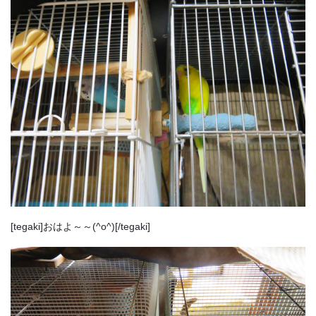
[tegaki]おはよ～～(^o^)[/tegaki]