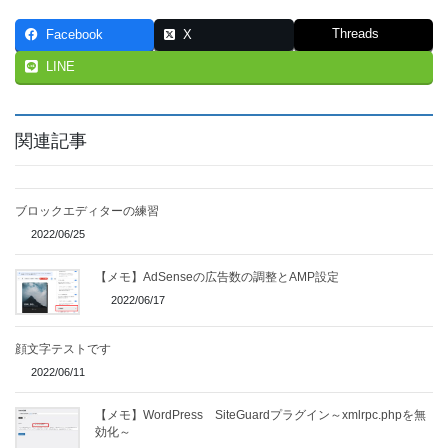
Threads
Facebook
X
LINE
関連記事
ブロックエディターの練習
2022/06/25
【メモ】AdSenseの広告数の調整とAMP設定
2022/06/17
顔文字テストです
2022/06/11
【メモ】WordPress SiteGuardプラグイン～xmlrpc.phpを無
効化～