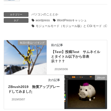
パソコンのこととか
カテゴリー
wordpress
WordPressキャッシュ
タグ
モジュールモード（モジュール版）と CGI モード（CGI
魚沼の里山ハイキング
前の記事
【Test】投稿Test サムネイル
とタイトル以下から非表
示？？？
2019/03/06
ZBrush
次の記事
ZBrush2019 無償アップグレー
ドしてみました
2019/03/07