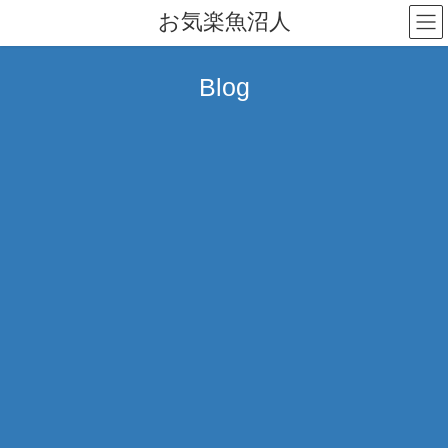
コ
ナ
お気楽魚沼人
ン
ビ
テ
ゲ
ン
ー
Blog
ツ
シ
へ
ョ
ス
ン
キ
に
ッ
移
プ
動