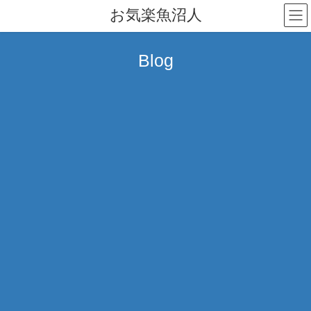
コ
ナ
お気楽魚沼人
ン
ビ
テ
ゲ
ン
ー
Blog
ツ
シ
へ
ョ
ス
ン
キ
に
ッ
移
プ
動