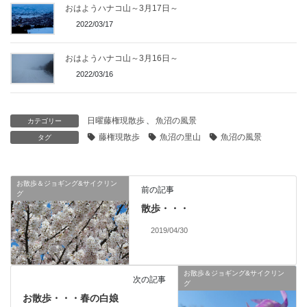
おはようハナコ山～3月17日～
2022/03/17
おはようハナコ山～3月16日～
2022/03/16
日曜藤権現散歩
、
魚沼の風景
カテゴリー
藤権現散歩
魚沼の里山
魚沼の風景
タグ
お散歩＆ジョギング&サイクリン
前の記事
グ
散歩・・・
2019/04/30
お散歩＆ジョギング&サイクリン
次の記事
グ
お散歩・・・春の白娘