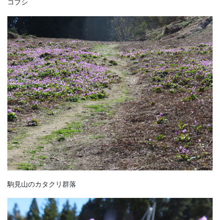
コブシ
駒見山のカタクリ群落