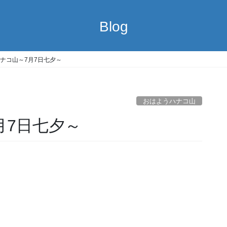
Blog
ナコ山～7月7日七夕～
おはようハナコ山
月7日七夕～