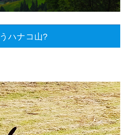
うハナコ山?