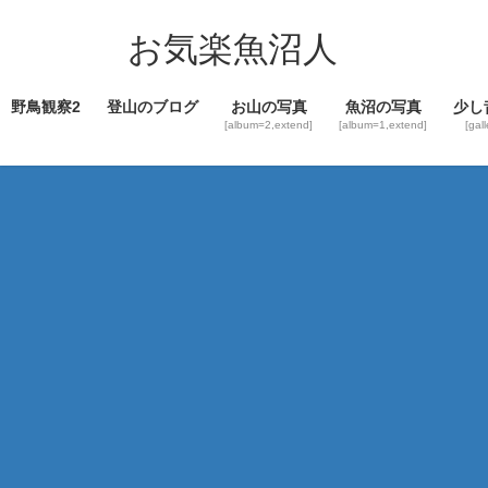
コ
ナ
ン
ビ
お気楽魚沼人
テ
ゲ
ン
ー
野鳥観察2
登山のブログ
お山の写真
魚沼の写真
少し
ツ
シ
[album=2,extend]
[album=1,extend]
[gal
へ
ョ
ス
ン
キ
に
ッ
移
プ
動