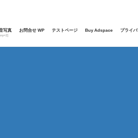
昔写真
お問合せ WP
テストページ
Buy Adspace
プライバ
lery=2]