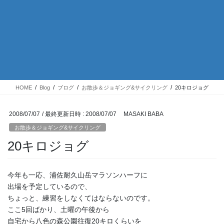
HOME
Blog
ブログ
お散歩＆ジョギング&サイクリング
20キロジョグ
2008/07/07
/ 最終更新日時 :
2008/07/07
MASAKI BABA
お散歩＆ジョギング&サイクリング
20キロジョグ
今年も一応、浦佐耐久山岳マラソンハーフに
出場を予定しているので、
ちょっと、練習をしなくてはならないのです。
ここ5回ばかり、土曜の午後から
自宅から八色の森公園往復20キロくらいを