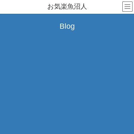
コ
ナ
お気楽魚沼人
ン
ビ
テ
ゲ
ン
ー
Blog
ツ
シ
へ
ョ
ス
ン
キ
に
ッ
移
プ
動