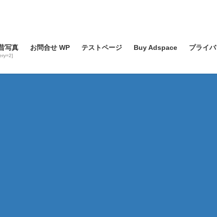
昔写真
お問合せ WP
テストページ
Buy Adspace
プライバ
lery=2]