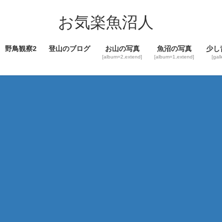
コ
ナ
ン
ビ
お気楽魚沼人
テ
ゲ
ン
ー
野鳥観察2
登山のブログ
お山の写真
魚沼の写真
少し
ツ
シ
[album=2,extend]
[album=1,extend]
[gal
へ
ョ
ス
ン
キ
に
ッ
移
プ
動