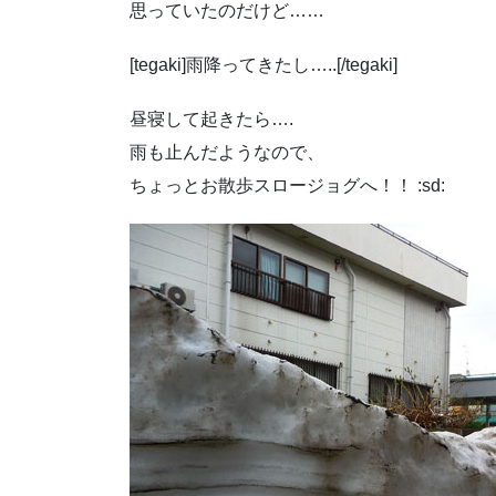
思っていたのだけど……
[tegaki]雨降ってきたし…..[/tegaki]
昼寝して起きたら….
雨も止んだようなので、
ちょっとお散歩スロージョグへ！！ :sd: