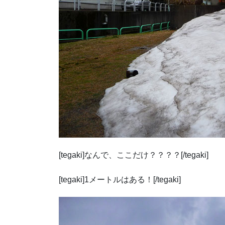
[tegaki]なんで、ここだけ？？？？[/tegaki]
[tegaki]1メートルはある！[/tegaki]